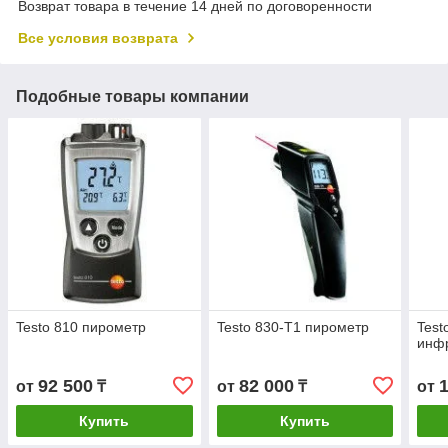
Возврат товара в течение 14 дней по договоренности
Все условия возврата
Подобные товары компании
Testo 810 пирометр
Testo 830-T1 пирометр
Test
инф
92 500
82 000
от
₸
от
₸
от
Купить
Купить