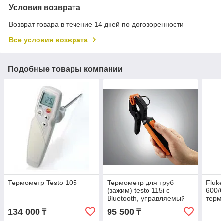
Условия возврата
Возврат товара в течение 14 дней по договоренности
Все условия возврата
Подобные товары компании
Термометр Testo 105
Термометр для труб
Fluk
(зажим) testo 115i с
600/
Bluetooth, управляемый
терм
со смартфона/планшета
элек
134 000
95 500
₸
₸
комп