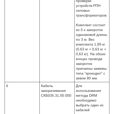
проверки
устройств РПН
силовых
трансформаторов.
Комплект состоит
из 3-х закороток
одинаковой длины
по 3 м. Вес
комплекта 1,89 кг
(0,63 кг + 0,63 кг +
0,63 кг). На обоих
концах провода
закороток
припаяны зажимы
типа "крокодил" с
зевом 80 мм.
6
Кабель
Для
закорачивания
использования
СКБ035.31.00.000
метода DRM
необходимо
выбрать один из
кабелей