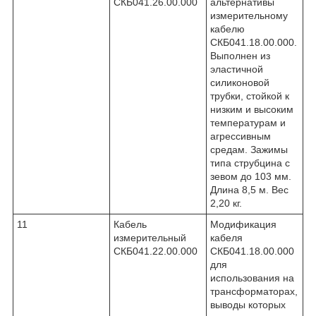
СКБ041.26.00.000
альтернативы
измерительному
кабелю
СКБ041.18.00.000.
Выполнен из
эластичной
силиконовой
трубки, стойкой к
низким и высоким
температурам и
агрессивным
средам. Зажимы
типа струбцина с
зевом до 103 мм.
Длина 8,5 м. Вес
2,20 кг.
11
Кабель
Модификация
измерительный
кабеля
СКБ041.22.00.000
СКБ041.18.00.000
для
использования на
трансформаторах,
выводы которых