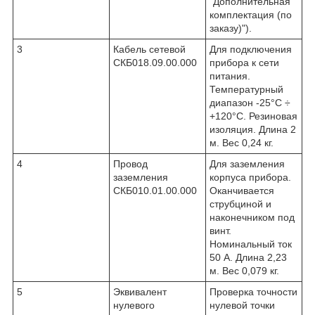
"Дополнительная
комплектация (по
заказу)").
3
Кабель сетевой
Для подключения
СКБ018.09.00.000
прибора к сети
питания.
Температурный
диапазон -25°С ÷
+120°С. Резиновая
изоляция. Длина 2
м. Вес 0,24 кг.
4
Провод
Для заземления
заземления
корпуса прибора.
СКБ010.01.00.000
Оканчивается
струбциной и
наконечником под
винт.
Номинальный ток
50 А. Длина 2,23
м. Вес 0,079 кг.
5
Эквивалент
Проверка точности
нулевого
нулевой точки